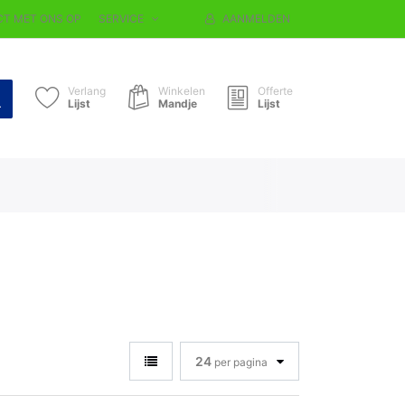
T MET ONS OP
SERVICE
AANMELDEN
Verlang
Winkelen
Offerte
Lijst
Mandje
Lijst
24
per pagina