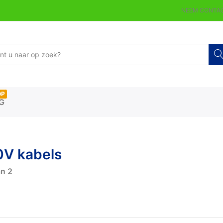
NEEM CONTAC
OP
G
0V kabels
an
2