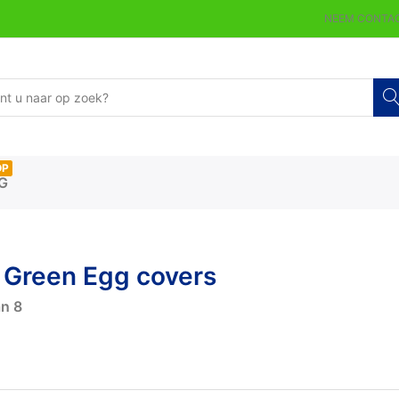
NEEM CONTAC
OP
G
 Green Egg covers
an
8