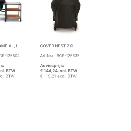
ME XL, L
COVER NEST 2XL
GE-126504
Art.Nr.:
BGE-126535
js:
Adviesprijs:
ncl. BTW
€ 144,24 incl. BTW
xcl. BTW
€ 119,21 excl. BTW