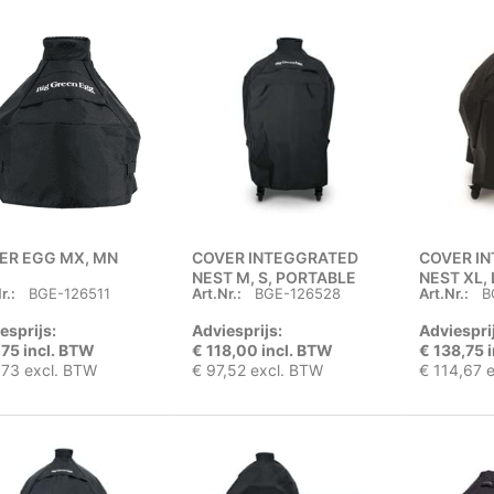
ER EGG MX, MN
COVER INTEGGRATED
COVER I
NEST M, S, PORTABLE
NEST XL,
r.:
BGE-126511
Art.Nr.:
BGE-126528
Art.Nr.:
B
NEST MX, CHIMINEA
esprijs:
Adviesprijs:
Adviespri
,75 incl. BTW
€ 118,00 incl. BTW
€ 138,75 
,73 excl. BTW
€ 97,52 excl. BTW
€ 114,67 