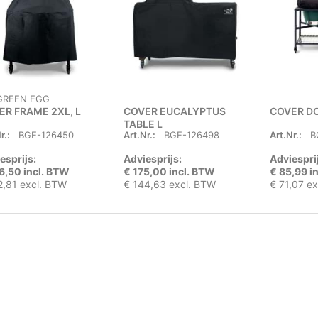
 GREEN EGG
ER FRAME 2XL, L
COVER EUCALYPTUS
COVER DO
TABLE L
r.:
BGE-126450
Art.Nr.:
BGE-126498
Art.Nr.:
B
esprijs:
Adviesprijs:
Adviespri
6,50 incl. BTW
€ 175,00 incl. BTW
€ 85,99 i
2,81 excl. BTW
€ 144,63 excl. BTW
€ 71,07 e