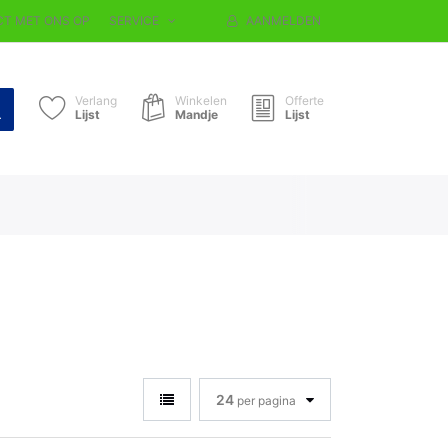
T MET ONS OP
SERVICE
AANMELDEN
Verlang
Winkelen
Offerte
Lijst
Mandje
Lijst
24
per pagina