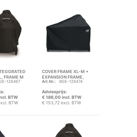
NTEGGRATED
COVER FRAME XL-M +
 L, FRAME M
EXPANSION FRAME,
GE-126467
Art.Nr.:
BGE-126474
TABLE XL
js:
Adviesprijs:
incl. BTW
€ 186,00 incl. BTW
excl. BTW
€ 153,72 excl. BTW