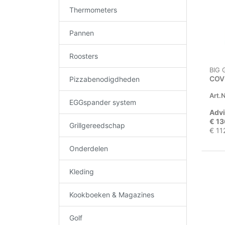
Thermometers
Pannen
Roosters
BIG
COV
Pizzabenodigdheden
Art.N
EGGspander system
Advi
€ 13
Grillgereedschap
€ 11
Onderdelen
Kleding
Kookboeken & Magazines
Golf