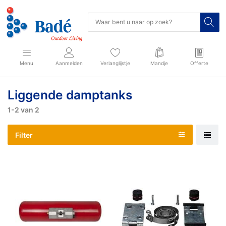
Menu
Aanmelden
Verlanglijstje
Mandje
Offerte
Liggende damptanks
1-2
van
2
Filter