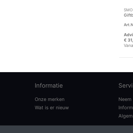
SMO
Gift
Art.N
Advi
€ 31
Vana
Informatie
Serv
Onze merken
Neem 
Wat is er nieuw
Inform
Algem