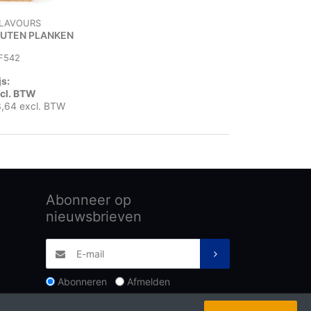
FLAVOURS
UTEN PLANKEN
F542
js:
ncl. BTW
3,64 excl. BTW
Abonneer op
nieuwsbrieven
Abonneren
Afmelden