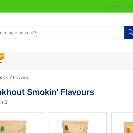
NEEM CONTAC
OP
G
mokin' Flavours
khout Smokin' Flavours
an
3