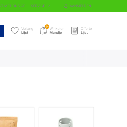
T MET ONS OP
SERVICE
AANMELDEN
24
Verlang
Winkelen
Offerte
Lijst
Mandje
Lijst