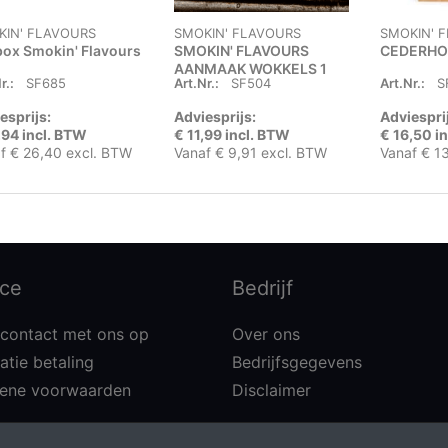
KIN' FLAVOURS
SMOKIN' FLAVOURS
SMOKIN' 
box Smokin' Flavours
SMOKIN' FLAVOURS
CEDERHO
AANMAAK WOKKELS 1
r.:
SF685
Art.Nr.:
SF504
Art.Nr.:
S
KG
esprijs:
Adviesprijs:
Adviespri
,94 incl. BTW
€ 11,99 incl. BTW
€ 16,50 i
f € 26,40 excl. BTW
Vanaf € 9,91 excl. BTW
Vanaf € 1
ice
Bedrijf
contact met ons op
Over ons
atie betaling
Bedrijfsgegevens
ene voorwaarden
Disclaimer