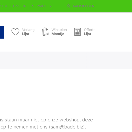
T MET ONS OP
SERVICE
AANMELDEN
Verlang
Winkelen
Offerte
Lijst
Mandje
Lijst
gus staan maar niet op onze webshop, deze
act op te nemen met ons (sam@bade.biz).