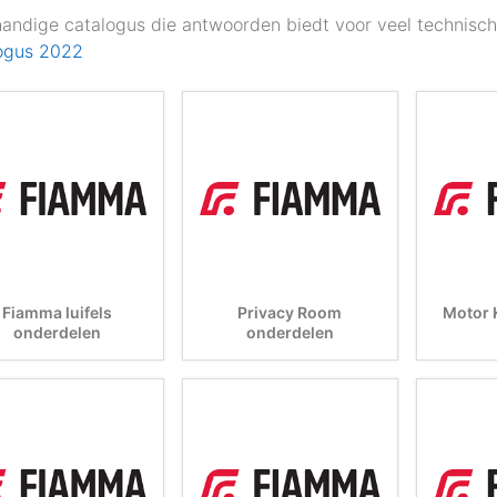
handige catalogus die antwoorden biedt voor veel technisc
ogus 2022
Fiamma luifels
Privacy Room
Motor 
onderdelen
onderdelen