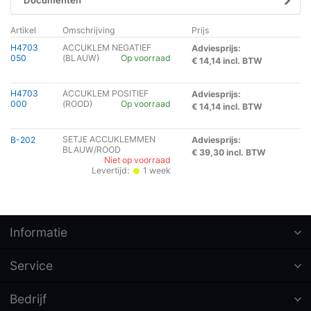
Artikel
Omschrijving
Prijs
H4703
ACCUKLEM NEGATIEF
Adviesprijs:
050
(BLAUW)
Op voorraad
€ 14,14 incl. BTW
H4703
ACCUKLEM POSITIEF
Adviesprijs:
000
(ROOD)
Op voorraad
€ 14,14 incl. BTW
SETJE ACCUKLEMMEN
B-202
Adviesprijs:
BLAUW/ROOD
€ 39,30 incl. BTW
Niet op voorraad
Levertijd:
1 week
Informatie
Service
Bedrijf