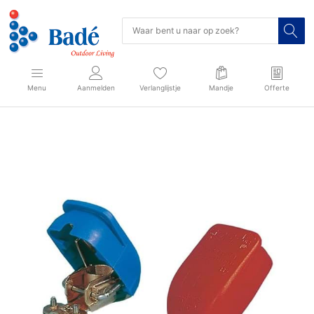
Menu
Aanmelden
Verlanglijstje
Mandje
Offerte