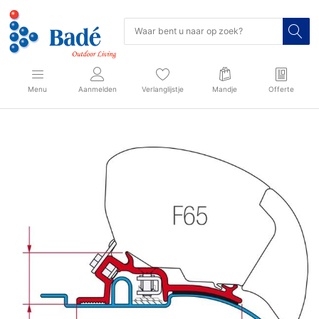
Menu
Aanmelden
Verlanglijstje
Mandje
Offerte