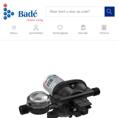
Menu
Aanmelden
Verlanglijstje
Mandje
Offerte