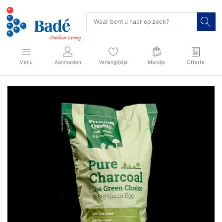
Menu
Aanmelden
Verlanglijstje
Mandje
Offerte