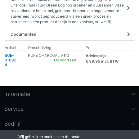
Charcoal maakt Big Green Egg nog groener en duurzamer. Deze
revolutionaire houtskool, gekenmerkt door zijn ongeëvenaarde
zuiverheid, wordt geproduceerd via een uniek proces en
resulteert in een product dat rijk is aan koolstof, vrijwel fij...
Documenten
Artikel
Omschrijving
Prijs
BGE-
PURE CHARCOAL 9 KG
Adviesprijs:
81892
Op voorraad
€ 39,95 incl. BTW
4
Informatie
Service
Bedrijf
Wij gebruiken cookies om de beste
Abonneer op nieuwsbrieven