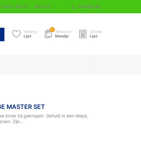
T MET ONS OP
SERVICE
AANMELDEN
24
Verlang
Winkelen
Offerte
Lijst
Mandje
Lijst
GE MASTER SET
e broer bij gekregen. Gehuld in een diepe,
oen. Zijn...