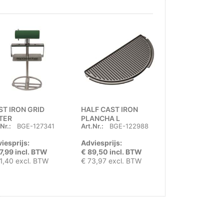
ST IRON GRID
HALF CAST IRON
BAKING STONE
FTER
PLANCHA L
Nr.:
BGE-127341
Art.Nr.:
BGE-122988
Art.Nr.:
BGE-4
iesprijs:
Adviesprijs:
Adviesprijs:
7,99 incl. BTW
€ 89,50 incl. BTW
€ 116,00 incl.
1,40 excl. BTW
€ 73,97 excl. BTW
€ 95,87 excl. 