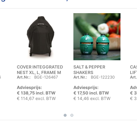
COVER INTEGGRATED
SALT & PEPPER
CA
NEST XL, L, FRAME M
SHAKERS
LI
6
Art.Nr.:
BGE-126467
Art.Nr.:
BGE-122230
Art.
Adviesprijs:
Adviesprijs:
Adv
€ 138,75 incl. BTW
€ 17,50 incl. BTW
€ 3
€ 114,67 excl. BTW
€ 14,46 excl. BTW
€ 3