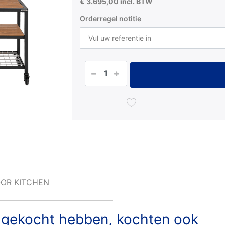
€ 3.695,00 incl. BTW
Orderregel notitie
OOR KITCHEN
t gekocht hebben, kochten ook