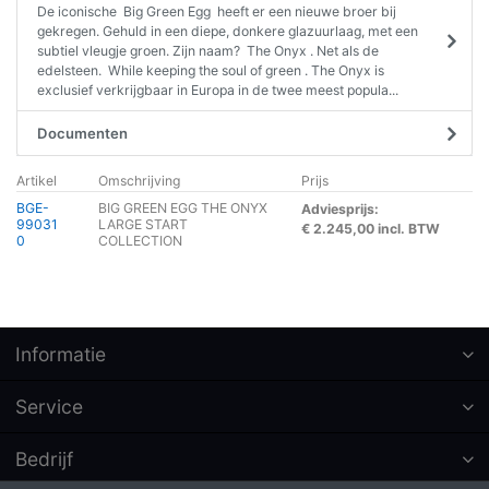
De iconische Big Green Egg heeft er een nieuwe broer bij
gekregen. Gehuld in een diepe, donkere glazuurlaag, met een
subtiel vleugje groen. Zijn naam? The Onyx . Net als de
edelsteen. While keeping the soul of green . The Onyx is
exclusief verkrijgbaar in Europa in de twee meest popula...
Documenten
Artikel
Omschrijving
Prijs
BGE-
BIG GREEN EGG THE ONYX
Adviesprijs:
99031
LARGE START
€ 2.245,00 incl. BTW
0
COLLECTION
Informatie
Service
Bedrijf