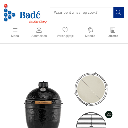
Menu
Aanmelden
Verlanglijstje
Mandje
Offerte