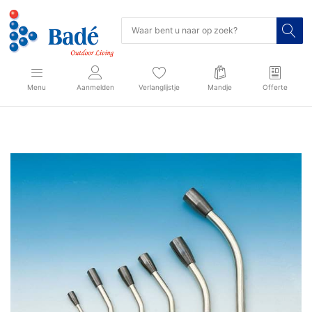
Menu
Aanmelden
Verlanglijstje
Mandje
Offerte