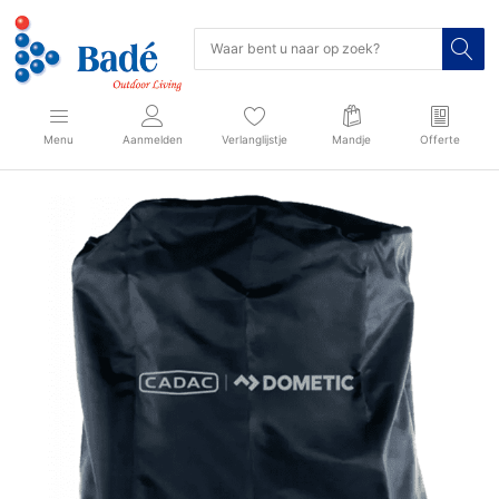
Menu
Aanmelden
Verlanglijstje
Mandje
Offerte