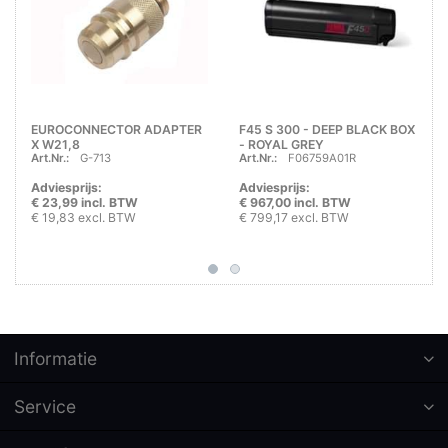
EUROCONNECTOR ADAPTER
F45 S 300 - DEEP BLACK BOX
X W21,8
- ROYAL GREY
Art.Nr.:
G-713
Art.Nr.:
F06759A01R
Adviesprijs:
Adviesprijs:
€ 23,99 incl. BTW
€ 967,00 incl. BTW
€ 19,83 excl. BTW
€ 799,17 excl. BTW
Informatie
Service