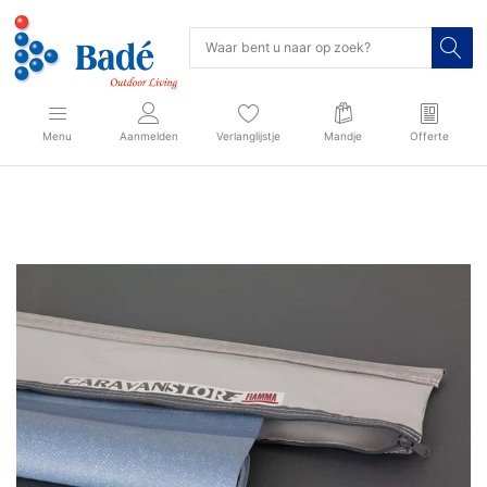
Menu
Aanmelden
Verlanglijstje
Mandje
Offerte