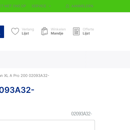
T MET ONS OP
SERVICE
AANMELDEN
Verlang
Winkelen
Offerte
Lijst
Mandje
Lijst
an XL A Pro 200 02093A32-
2093A32-