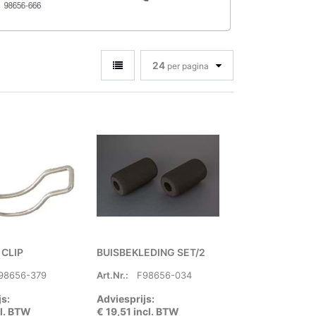
24
per pagina
CLIP
BUISBEKLEDING SET/2
98656-379
Art.Nr.:
F98656-034
js:
Adviesprijs:
cl. BTW
€ 19,51 incl. BTW