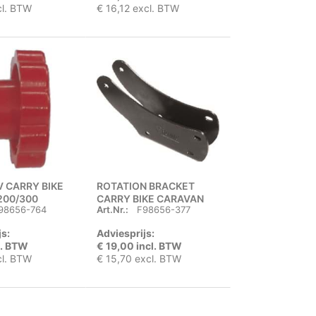
cl. BTW
€ 16,12 excl. BTW
 CARRY BIKE
ROTATION BRACKET
200/300
CARRY BIKE CARAVAN
98656-764
Art.Nr.:
F98656-377
XLA PRO
js:
Adviesprijs:
l. BTW
€ 19,00 incl. BTW
cl. BTW
€ 15,70 excl. BTW