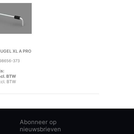
UGEL XL A PRO
98656-373
js:
ncl. BTW
xcl. BTW
Abonneer op
nieuwsbrieven