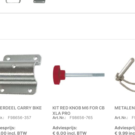
ERDEEL CARRY BIKE
KIT RED KNOB M6 FOR CB
METALEN 
XLA PRO
r.:
F98656-357
Art.Nr.:
F98656-765
Art.Nr.:
F
esprijs:
Adviesprijs:
Adviespri
,00 incl. BTW
€ 6,00 incl. BTW
€ 9,99 in