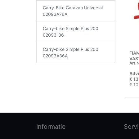
Carry-Bike Caravan Universal
02093A76A
Carry-bike Simple Plus 200
02093-36-
Carry-bike Simple Plus 200
FIA
02093A36A
VAS
Art.N
SET
Advi
€ 13
€ 10
Informatie
Serv