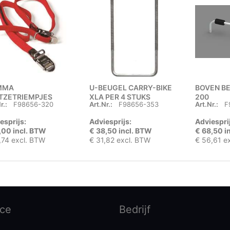
MMA
U-BEUGEL CARRY-BIKE
BOVEN BE
TZETRIEMPJES
XLA PER 4 STUKS
200
r.:
F98656-320
Art.Nr.:
F98656-353
Art.Nr.:
F
/2
esprijs:
Adviesprijs:
Adviespri
,00 incl. BTW
€ 38,50 incl. BTW
€ 68,50 i
,74 excl. BTW
€ 31,82 excl. BTW
€ 56,61 e
ice
Bedrijf