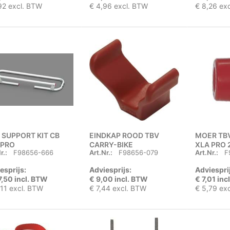
92 excl. BTW
€ 4,96 excl. BTW
€ 8,26 ex
 SUPPORT KIT CB
EINDKAP ROOD TBV
MOER TBV
 PRO
CARRY-BIKE
XLA PRO 
r.:
F98656-666
Art.Nr.:
F98656-079
Art.Nr.:
F
esprijs:
Adviesprijs:
Adviespri
7,50 incl. BTW
€ 9,00 incl. BTW
€ 7,01 inc
,11 excl. BTW
€ 7,44 excl. BTW
€ 5,79 ex