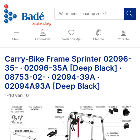
Menu
Aanmelden
Verlanglijstje
Mandje
Offerte
Carry-Bike Frame Sprinter 02096-
35- · 02096-35A [Deep Black] ·
08753-02- · 02094-39A ·
02094A93A [Deep Black]
1-10
van
10