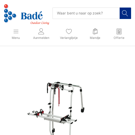
Menu
Aanmelden
Verlanglijstje
Mandje
Offerte