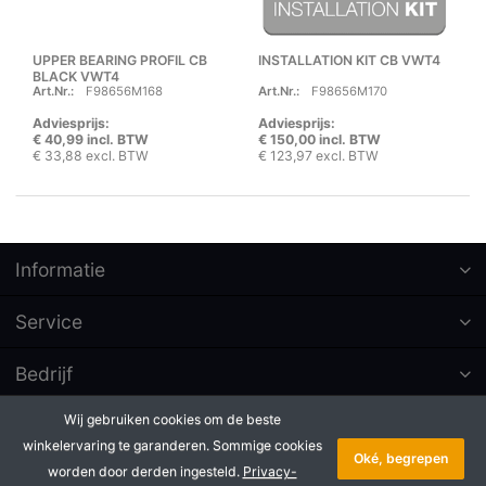
UPPER BEARING PROFIL CB
INSTALLATION KIT CB VWT4
BLACK VWT4
Art.Nr.:
F98656M168
Art.Nr.:
F98656M170
Adviesprijs:
Adviesprijs:
€ 40,99 incl. BTW
€ 150,00 incl. BTW
€ 33,88 excl. BTW
€ 123,97 excl. BTW
Informatie
Service
Bedrijf
Wij gebruiken cookies om de beste
Abonneer op nieuwsbrieven
winkelervaring te garanderen. Sommige cookies
Oké, begrepen
worden door derden ingesteld.
Privacy-
* Alle prijzen excl. btw, plus
Copyright © 2026 Badé B.V.. Alle