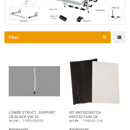
Filter
LOWER STRUCT. SUPPORT
KIT ANTISCRATCH
CB BLACK VW T4
PROTECTION CB
Art.Nr.:
F98656M169
Art.Nr.:
F98656-246
Adviesprijs:
Adviesprijs: