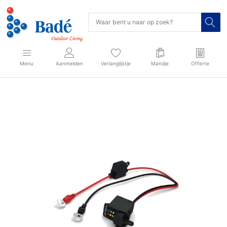
Menu
Aanmelden
Verlanglijstje
Mandje
Offerte