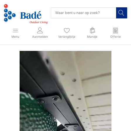
Menu
Aanmelden
Verlanglijstje
Mandje
Offerte