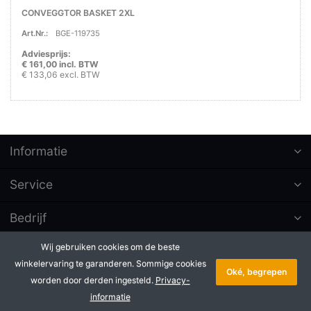
CONVEGGTOR BASKET 2XL
Art.Nr.:
BGE-119735
Adviesprijs:
€ 161,00 incl. BTW
€ 133,06 excl. BTW
Informatie
Service
Bedrijf
Wij gebruiken cookies om de beste
Abonneer op nieuwsbrieven
winkelervaring te garanderen. Sommige cookies
Oké, begrepen
worden door derden ingesteld.
Privacy-
* Alle prijzen excl. btw, plus
Copyright © 2026 Badé B.V.. Alle
verzendkosten
rechten voorbehouden.
informatie