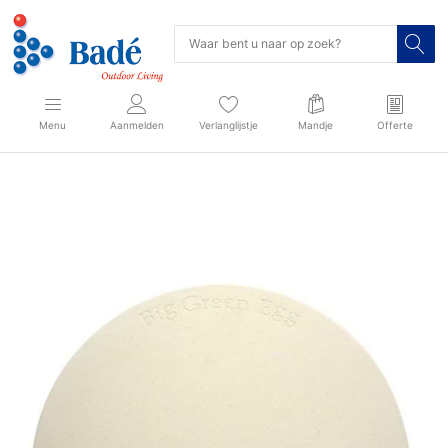
Menu
Aanmelden
Verlanglijstje
Mandje
Offerte