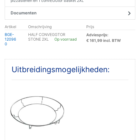
pizzastenen en 1 convEGGtor basket 2XL
Documenten
Artikel
Omschrijving
Prijs
BGE-
HALF CONVEGGTOR
Adviesprijs:
12096
STONE 2XL
Op voorraad
€ 161,99 incl. BTW
0
Uitbreidingsmogelijkheden: