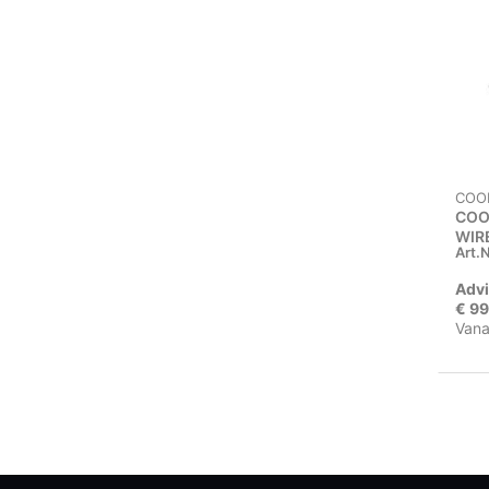
COO
COO
WIR
Art.N
Advi
€ 99
Vana