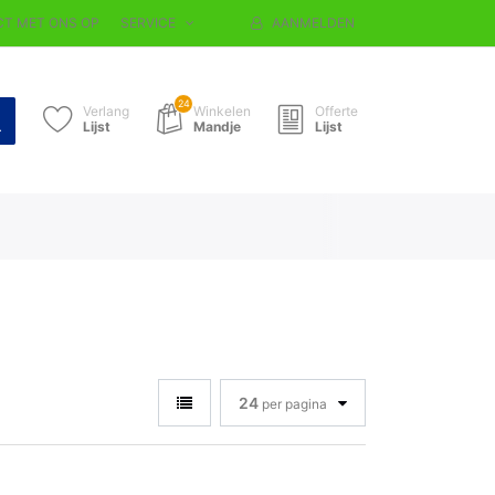
T MET ONS OP
SERVICE
AANMELDEN
24
Verlang
Winkelen
Offerte
Lijst
Mandje
Lijst
24
per pagina