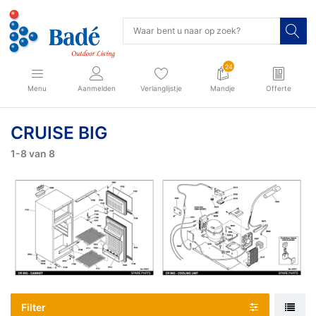
24
Menu
Aanmelden
Verlanglijstje
Mandje
Offerte
CRUISE BIG
1-8
van
8
Filter