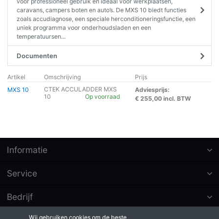
voor professioneel gebruik en ideaal voor werkplaatsen,
caravans, campers boten en auto’s. De MXS 10 biedt functies
zoals accudiagnose, een speciale herconditioneringsfunctie, een
uniek programma voor onderhoudsladen en een
temperatuursen...
Documenten
Artikel
Omschrijving
Prijs
CTEK ACCULADDER MXS
MXS 10
Adviesprijs:
10
Op voorraad
€ 255,00 incl. BTW
Informatie
Service
Bedrijf
Wij gebruiken cookies om de beste