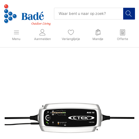
Menu
Aanmelden
Verlanglijstje
Mandje
Offerte