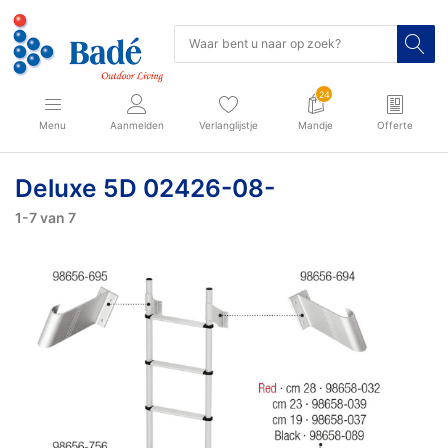
24
Menu
Aanmelden
Verlanglijstje
Mandje
Offerte
Deluxe 5D 02426-08-
1-7
van
7