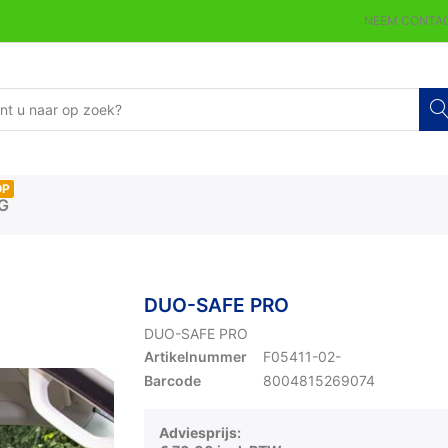
NEEM CONTAC
OP
G
DUO-SAFE PRO
DUO-SAFE PRO
Artikelnummer
F05411-02-
Barcode
8004815269074
Adviesprijs: