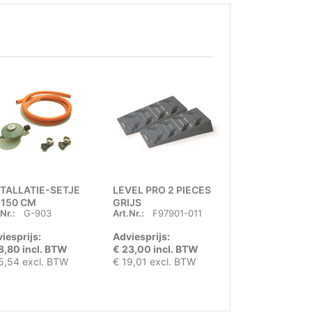
STALLATIE-SETJE
LEVEL PRO 2 PIECES
FIAMMA STO
 150 CM
GRIJS
PLUS YELLOW
Nr.:
G-903
Art.Nr.:
F97901-011
Art.Nr.:
F9865
iesprijs:
Adviesprijs:
Adviesprijs:
8,80 incl. BTW
€ 23,00 incl. BTW
€ 26,00 incl.
5,54 excl. BTW
€ 19,01 excl. BTW
€ 21,49 excl. 