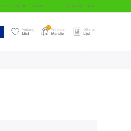
T MET ONS OP
SERVICE
AANMELDEN
24
Verlang
Winkelen
Offerte
Lijst
Mandje
Lijst