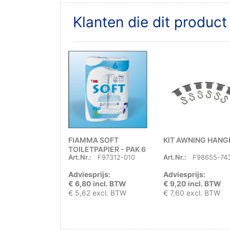
Klanten die dit produc
FIAMMA SOFT
KIT AWNING HANG
TOILETPAPIER - PAK 6
Art.Nr.:
F97312-010
Art.Nr.:
F98655-74
ROLLEN
Adviesprijs:
Adviesprijs:
€ 6,80 incl. BTW
€ 9,20 incl. BTW
€ 5,62 excl. BTW
€ 7,60 excl. BTW