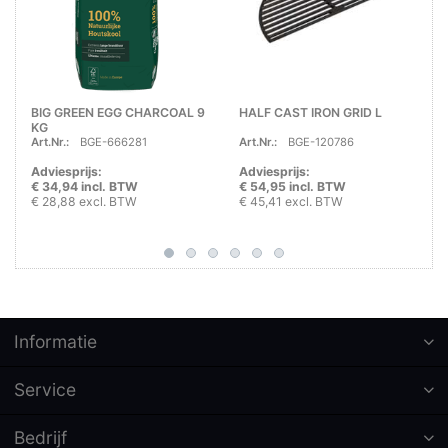
BIG GREEN EGG CHARCOAL 9
HALF CAST IRON GRID L
KG
Art.Nr.:
BGE-666281
Art.Nr.:
BGE-120786
Adviesprijs:
Adviesprijs:
€ 34,94 incl. BTW
€ 54,95 incl. BTW
€ 28,88 excl. BTW
€ 45,41 excl. BTW
Informatie
Service
Bedrijf