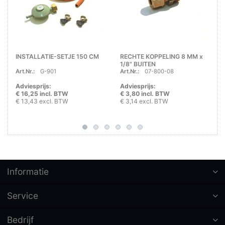
INSTALLATIE-SETJE 150 CM
RECHTE KOPPELING 8 MM x
1/8" BUITEN
Art.Nr.:
G-901
Art.Nr.:
07-800-08
Adviesprijs:
Adviesprijs:
€ 16,25 incl. BTW
€ 3,80 incl. BTW
€ 13,43 excl. BTW
€ 3,14 excl. BTW
Informatie
Service
Bedrijf