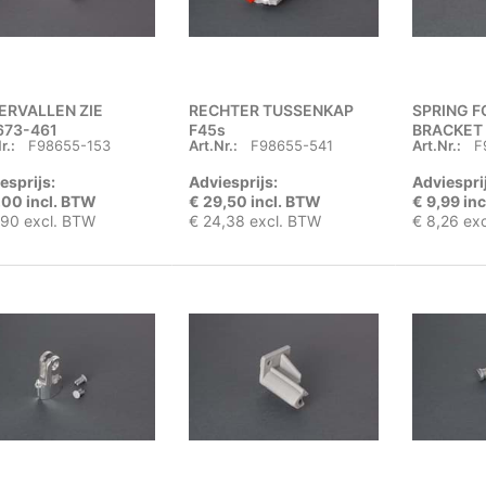
VERVALLEN ZIE
RECHTER TUSSENKAP
SPRING F
673-461
F45s
BRACKET 
r.:
F98655-153
Art.Nr.:
F98655-541
Art.Nr.:
F
AIMECHANISME
/F45Ti/F1
esprijs:
Adviesprijs:
Adviespri
,00 incl. BTW
€ 29,50 incl. BTW
€ 9,99 in
,90 excl. BTW
€ 24,38 excl. BTW
€ 8,26 ex