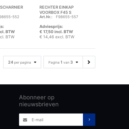
 SCHARNIER
RECHTER EINKAP
VOORBOX F45 S
98655-552
Art.Nr.:
F98655-557
js:
Adviesprijs:
ncl. BTW
€ 17,50 incl. BTW
xcl. BTW
€ 14,46 excl. BTW
24
1
3
per pagina
Pagina
van
Abonneer op
nieuwsbrieven