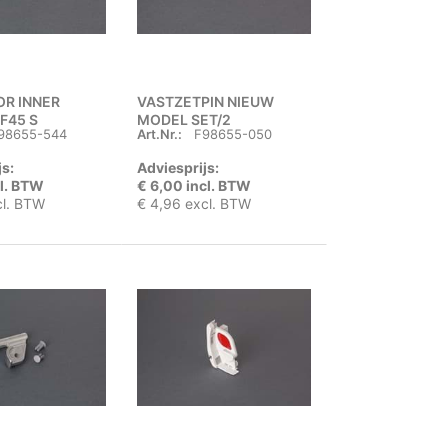
OR INNER
VASTZETPIN NIEUW
F45 S
MODEL SET/2
98655-544
Art.Nr.:
F98655-050
js:
Adviesprijs:
cl. BTW
€ 6,00 incl. BTW
cl. BTW
€ 4,96 excl. BTW