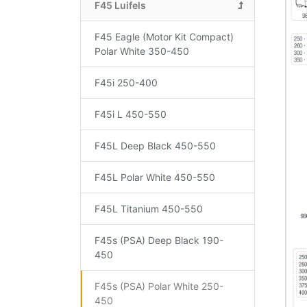
F45 Luifels
F45 Eagle (Motor Kit Compact)
Polar White 350-450
F45i 250-400
F45i L 450-550
F45L Deep Black 450-550
F45L Polar White 450-550
F45L Titanium 450-550
F45s (PSA) Deep Black 190-
450
F45s (PSA) Polar White 250-
450