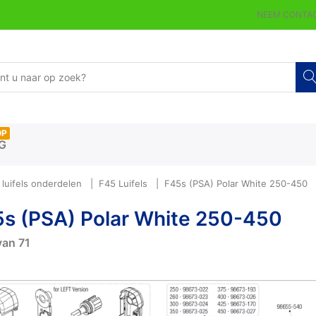
NEEM CONTAC
OP
G
luifels onderdelen
F45 Luifels
F45s (PSA) Polar White 250-450
s (PSA) Polar White 250-450
van
71