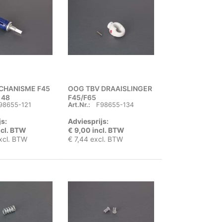
CHANISME F45
OOG TBV DRAAISLINGER
 48
F45/F65
98655-121
Art.Nr.:
F98655-134
js:
Adviesprijs:
ncl. BTW
€ 9,00 incl. BTW
xcl. BTW
€ 7,44 excl. BTW