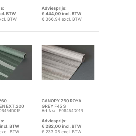
js:
Adviesprijs:
ncl. BTW
€ 444,00 incl. BTW
xcl. BTW
€ 366,94 excl. BTW
260
CANOPY 260 ROYAL
EN EXT.200
GREY F45 S
06454D01E
Art.Nr.:
F06454D01R
js:
Adviesprijs:
incl. BTW
€ 282,00 incl. BTW
excl. BTW
€ 233,06 excl. BTW