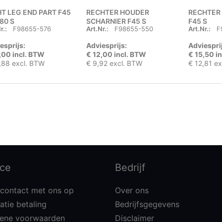
HT LEG END PART F45
RECHTER HOUDER
RECHTER
F80 S
SCHARNIER F45 S
F45 S
r.:
F98655-576
Art.Nr.:
F98655-550
Art.Nr.:
F
esprijs:
Adviesprijs:
Adviespri
,00 incl. BTW
€ 12,00 incl. BTW
€ 15,50 i
,88 excl. BTW
€ 9,92 excl. BTW
€ 12,81 e
ice
Bedrijf
contact met ons op
Over ons
atie betaling
Bedrijfsgegevens
ene voorwaarden
Disclaimer