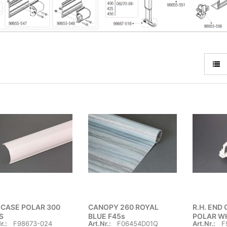
 CASE POLAR 300
CANOPY 260 ROYAL
R.H. END
S
BLUE F45s
POLAR W
r.:
F98673-024
Art.Nr.:
F06454D01Q
Art.Nr.:
F