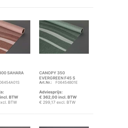
300 SAHARA
CANOPY 350
EVERGREEN F45 S
06454A01S
Art.Nr.:
F06454B01E
js:
Adviesprijs:
incl. BTW
€ 362,00 incl. BTW
excl. BTW
€ 299,17 excl. BTW