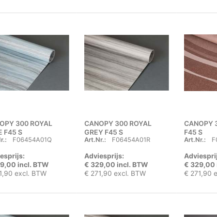
OPY 300 ROYAL
CANOPY 300 ROYAL
CANOPY 
 F45 S
GREY F45 S
F45 S
r.:
F06454A01Q
Art.Nr.:
F06454A01R
Art.Nr.:
F
esprijs:
Adviesprijs:
Adviespri
9,00 incl. BTW
€ 329,00 incl. BTW
€ 329,00 
1,90 excl. BTW
€ 271,90 excl. BTW
€ 271,90 