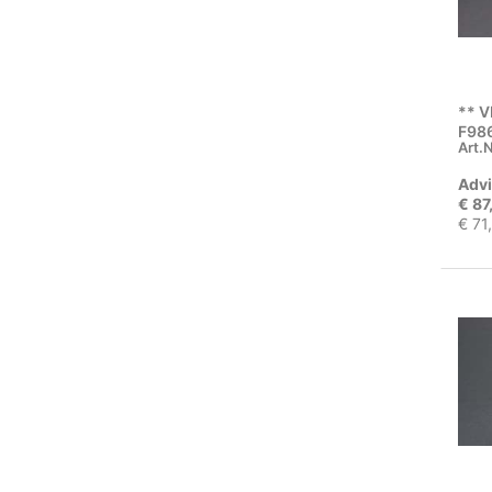
** 
F98
Art.N
DRA
F45i
Advi
€ 87
€ 71