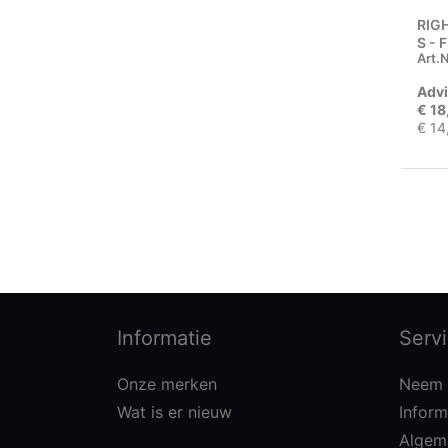
RIG
S - 
Art.N
Advi
€ 18
€ 14
Informatie
Serv
Onze merken
Neem 
Wat is er nieuw
Inform
Algem