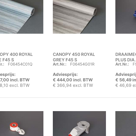
OPY 400 ROYAL
CANOPY 450 ROYAL
DRAAIME
 F45 S
GREY F45 S
PLUS DIA.
r.:
F06454C01Q
Art.Nr.:
F06454G01R
Art.Nr.:
F
esprijs:
Adviesprijs:
Adviespri
7,00 incl. BTW
€ 444,00 incl. BTW
€ 56,49 i
8,10 excl. BTW
€ 366,94 excl. BTW
€ 46,69 e