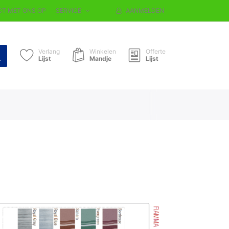
T MET ONS OP
SERVICE
AANMELDEN
Verlang
Winkelen
Offerte
Lijst
Mandje
Lijst