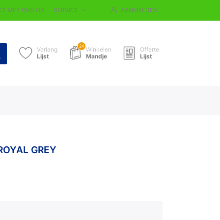
T MET ONS OP
SERVICE
AANMELDEN
24
Verlang
Winkelen
Offerte
Lijst
Mandje
Lijst
 ROYAL GREY