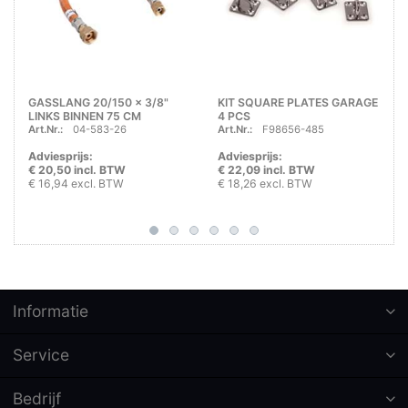
GASSLANG 20/150 x 3/8"
KIT SQUARE PLATES GARAGE
LINKS BINNEN 75 CM
4 PCS
Art.Nr.:
04-583-26
Art.Nr.:
F98656-485
SECUMOTION
Adviesprijs:
Adviesprijs:
€ 20,50 incl. BTW
€ 22,09 incl. BTW
€ 16,94 excl. BTW
€ 18,26 excl. BTW
Informatie
Service
Bedrijf