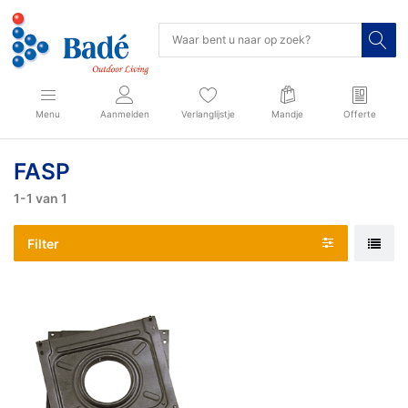
Menu
Aanmelden
Verlanglijstje
Mandje
Offerte
FASP
1-1
van
1
Filter