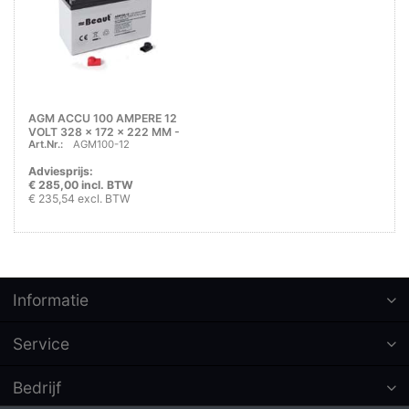
AGM ACCU 100 AMPERE 12
VOLT 328 x 172 x 222 MM -
Art.Nr.:
AGM100-12
30 KG
Adviesprijs:
€ 285,00 incl. BTW
€ 235,54 excl. BTW
Informatie
Service
Bedrijf