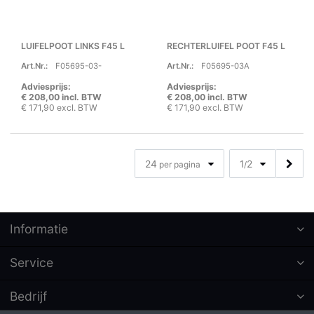
LUIFELPOOT LINKS F45 L
RECHTERLUIFEL POOT F45 L
Art.Nr.:
F05695-03-
Art.Nr.:
F05695-03A
Adviesprijs:
Adviesprijs:
€ 208,00 incl. BTW
€ 208,00 incl. BTW
€ 171,90 excl. BTW
€ 171,90 excl. BTW
24
1
2
per pagina
/
Informatie
Service
Bedrijf