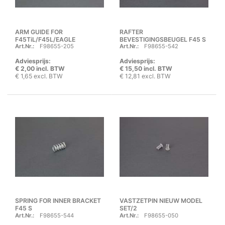
ARM GUIDE FOR
RAFTER
F45TiL/F45L/EAGLE
BEVESTIGINGSBEUGEL F45 S
Art.Nr.:
F98655-205
Art.Nr.:
F98655-542
BOX WAND
Adviesprijs:
Adviesprijs:
€ 2,00 incl. BTW
€ 15,50 incl. BTW
€ 1,65 excl. BTW
€ 12,81 excl. BTW
SPRING FOR INNER BRACKET
VASTZETPIN NIEUW MODEL
F45 S
SET/2
Art.Nr.:
F98655-544
Art.Nr.:
F98655-050