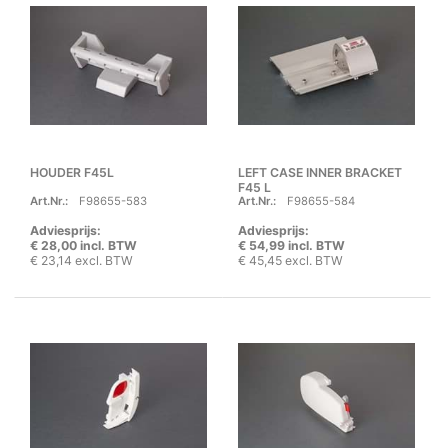
HOUDER F45L
LEFT CASE INNER BRACKET
F45 L
Art.Nr.:
F98655-583
Art.Nr.:
F98655-584
Adviesprijs:
Adviesprijs:
€ 28,00 incl. BTW
€ 54,99 incl. BTW
€ 23,14 excl. BTW
€ 45,45 excl. BTW