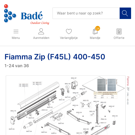
24
Menu
Aanmelden
Verlanglijstje
Mandje
Offerte
Fiamma Zip (F45L) 400-450
1-24
van
36