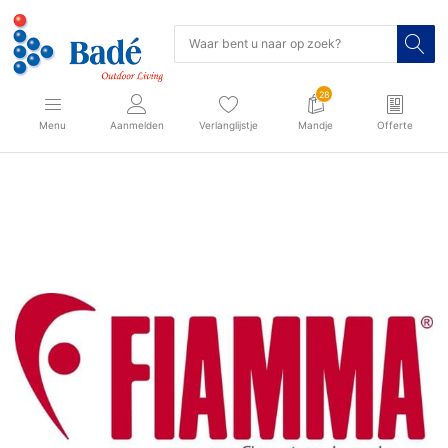
28
Menu
Aanmelden
Verlanglijstje
Mandje
Offerte