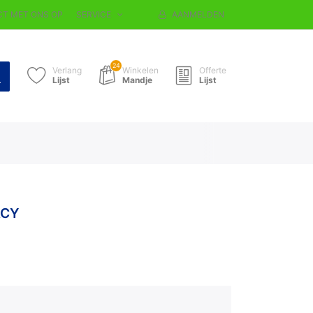
T MET ONS OP
SERVICE
AANMELDEN
24
Verlang
Winkelen
Offerte
Lijst
Mandje
Lijst
ACY