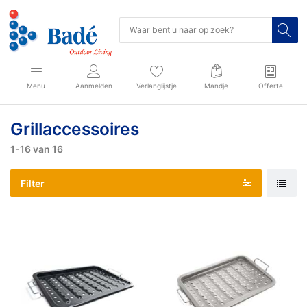
Menu
Aanmelden
Verlanglijstje
Mandje
Offerte
Grillaccessoires
1-16
van
16
Filter