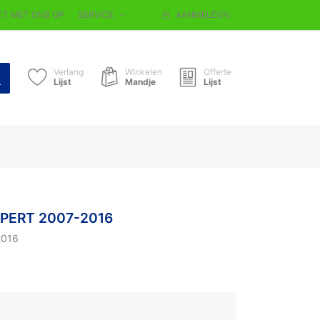
T MET ONS OP
SERVICE
AANMELDEN
Verlang
Winkelen
Offerte
Lijst
Mandje
Lijst
XPERT 2007-2016
2016