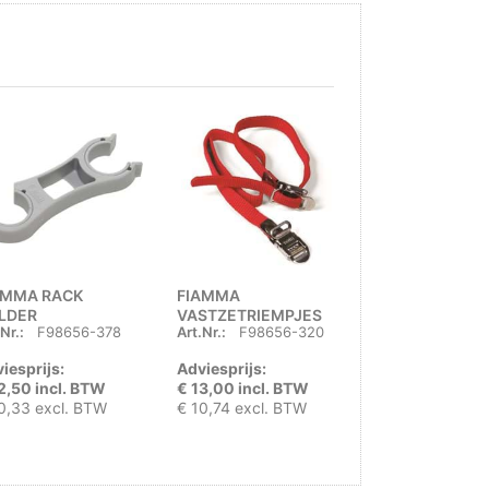
AMMA RACK
FIAMMA
RIGHT SUPPOR
LDER
VASTZETRIEMPJES
360/550
Nr.:
F98656-378
Art.Nr.:
F98656-320
Art.Nr.:
F0356
SET/2
CARAVANSTOR
iesprijs:
Adviesprijs:
Adviesprijs:
2,50 incl. BTW
€ 13,00 incl. BTW
€ 199,50 incl.
0,33 excl. BTW
€ 10,74 excl. BTW
€ 164,88 excl