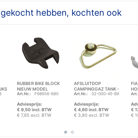
t gekocht hebben, kochten ook
RUBBER BIKE BLOCK
AFSLUITDOP
FI
TUKS
NIEUW MODEL
CAMPINGGAZ TANK -
HO
3
Art.Nr.:
F98656-680
Art.Nr.:
02-000-45-BX
Art.
BLIBOX (SIZE 06)
Adviesprijs:
Adviesprijs:
Adv
€ 9,50 incl. BTW
€ 4,60 incl. BTW
€ 1
€ 7,85 excl. BTW
€ 3,80 excl. BTW
€ 1