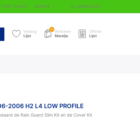
T MET ONS OP
SERVICE
AANMELDEN
24
Verlang
Winkelen
Offerte
Lijst
Mandje
Lijst
 06-2006 H2 L4 LOW PROFILE
daard de Rain Guard Slim Kit en de Cover Kit