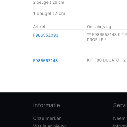
2 beugels 26 cm
1 beugel 12 cm
Artikel
Omschrijving
** F98655Z148 KIT
F98655Z093
PROFILE *
KIT F80 DUCATO H2 
F98655Z148
Informatie
Serv
Onze merken
Neem 
Wat is er nieuw
Inform