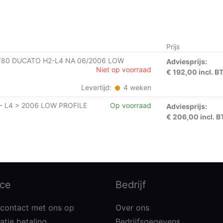
Prijs
 F80 DUCATO H2-L4 NA 06/2006 LOW
Adviesprijs:
Niet op voorraad
€ 192,00 incl. 
Levertijd:
4 weken
- L4 > 2006 LOW PROFILE
Op voorraad
Adviesprijs:
€ 206,00 incl. 
ice
Bedrijf
contact met ons op
Over ons
atie betaling
Bedrijfsgegevens