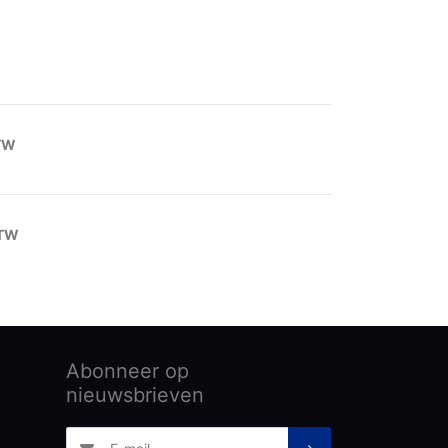
BTW
BTW
Abonneer op
nieuwsbrieven