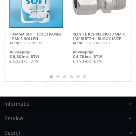
FIAMMA SOFT TOILETPAPIER
RECHTE KOPPELING 10 MM X
- PAK 6 ROLLEN
1/4" BUITEN - BLIBOX (SIZE
Art.Nr.:
F97312-010
Art.Nr.:
07-795-08-BX
04)
Adviesprijs:
Adviesprijs:
€ 6,80 incl. BTW
€ 4,76 incl. BTW
€ 5,62 excl. BTW
€ 3,93 excl. BTW
Informatie
Service
Bedrijf