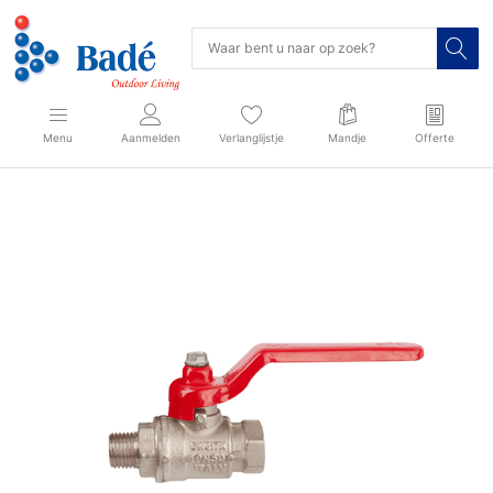
Menu
Aanmelden
Verlanglijstje
Mandje
Offerte