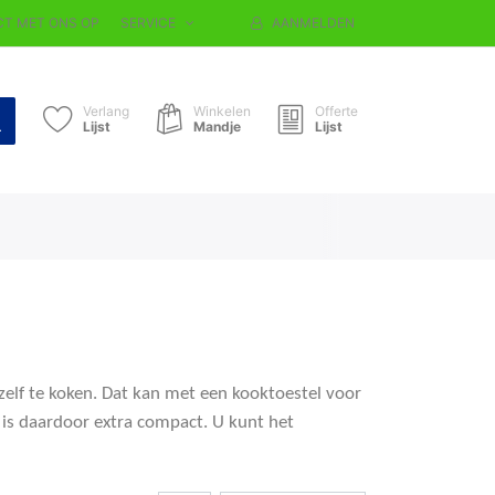
T MET ONS OP
SERVICE
AANMELDEN
Verlang
Winkelen
Offerte
Lijst
Mandje
Lijst
 zelf te koken. Dat kan met een kooktoestel voor
 is daardoor extra compact. U kunt het