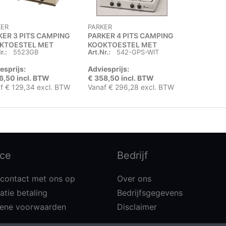
KER
PARKER
KER 3 PITS CAMPING
PARKER 4 PITS CAMPING
KTOESTEL MET
KOOKTOESTEL MET
r.:
5523GB
Art.Nr.:
542-GPS-WIT
SEL
DEKSEL
esprijs:
Adviesprijs:
6,50 incl. BTW
€ 358,50 incl. BTW
f € 129,34 excl. BTW
Vanaf € 296,28 excl. BTW
ice
Bedrijf
contact met ons op
Over ons
atie betaling
Bedrijfsgegevens
ene voorwaarden
Disclaimer