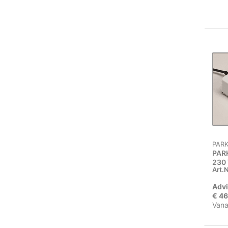
PAR
PARK
230
Art.N
Advi
€ 46
Vana