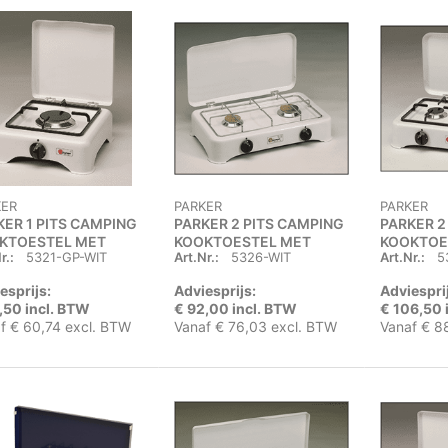
KER
PARKER
PARKER
KER 1 PITS CAMPING
PARKER 2 PITS CAMPING
PARKER 2
KTOESTEL MET
KOOKTOESTEL MET
KOOKTOE
r.:
5321-GP-WIT
Art.Nr.:
5326-WIT
Art.Nr.:
5
SEL
DEKSEL
DEKSEL
esprijs:
Adviesprijs:
Adviespri
,50 incl. BTW
€ 92,00 incl. BTW
€ 106,50 
f € 60,74 excl. BTW
Vanaf € 76,03 excl. BTW
Vanaf € 8