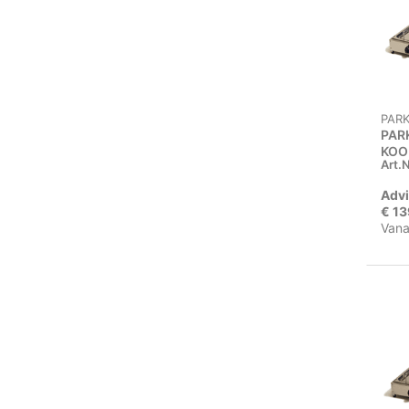
PAR
PAR
KOO
Art.N
DEK
Advi
€ 13
Vana