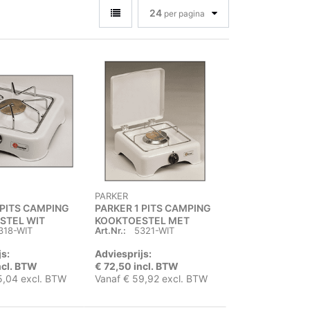
24
per pagina
PARKER
 PITS CAMPING
PARKER 1 PITS CAMPING
STEL WIT
KOOKTOESTEL MET
318-WIT
Art.Nr.:
5321-WIT
DEKSEL
js:
Adviesprijs:
ncl. BTW
€ 72,50 incl. BTW
5,04 excl. BTW
Vanaf € 59,92 excl. BTW