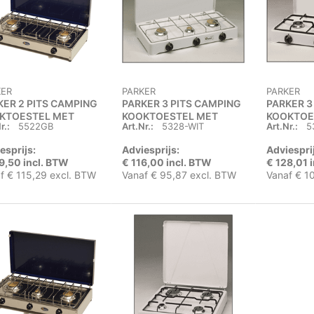
KER
PARKER
PARKER
KER 2 PITS CAMPING
PARKER 3 PITS CAMPING
PARKER 3
KTOESTEL MET
KOOKTOESTEL MET
KOOKTOE
r.:
5522GB
Art.Nr.:
5328-WIT
Art.Nr.:
5
SEL
DEKSEL
DEKSEL
esprijs:
Adviesprijs:
Adviespri
9,50 incl. BTW
€ 116,00 incl. BTW
€ 128,01 
f € 115,29 excl. BTW
Vanaf € 95,87 excl. BTW
Vanaf € 1