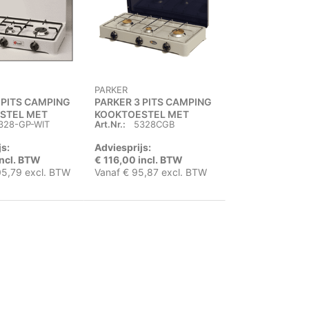
PARKER
 PITS CAMPING
PARKER 3 PITS CAMPING
STEL MET
KOOKTOESTEL MET
328-GP-WIT
Art.Nr.:
5328CGB
DEKSEL
js:
Adviesprijs:
incl. BTW
€ 116,00 incl. BTW
05,79 excl. BTW
Vanaf € 95,87 excl. BTW