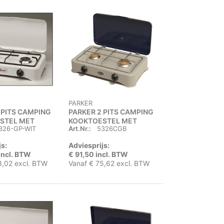
PARKER
 PITS CAMPING
PARKER 2 PITS CAMPING
STEL MET
KOOKTOESTEL MET
326-GP-WIT
Art.Nr.:
5326CGB
DEKSEL
js:
Adviesprijs:
incl. BTW
€ 91,50 incl. BTW
8,02 excl. BTW
Vanaf € 75,62 excl. BTW