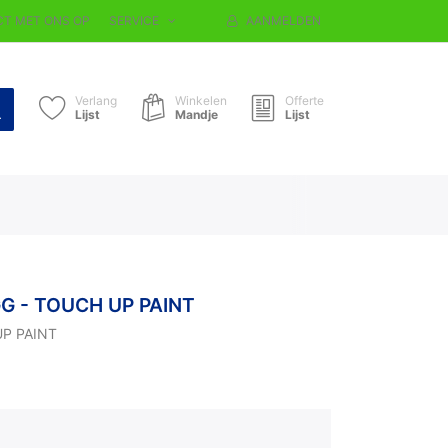
T MET ONS OP
SERVICE
AANMELDEN
Verlang
Winkelen
Offerte
Lijst
Mandje
Lijst
G - TOUCH UP PAINT
UP PAINT