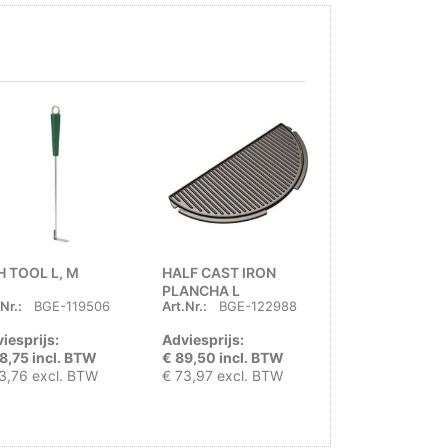
H TOOL L, M
HALF CAST IRON
GRID & STONE
PLANCHA L
SCRUBBER PA
Nr.:
BGE-119506
Art.Nr.:
BGE-122988
Art.Nr.:
BGE-1
iesprijs:
Adviesprijs:
Adviesprijs:
8,75 incl. BTW
€ 89,50 incl. BTW
€ 33,50 incl. 
3,76 excl. BTW
€ 73,97 excl. BTW
€ 27,69 excl. 