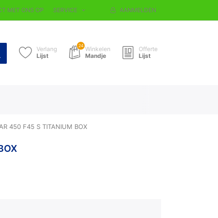
T MET ONS OP
SERVICE
AANMELDEN
24
Verlang
Winkelen
Offerte
Lijst
Mandje
Lijst
AR 450 F45 S TITANIUM BOX
 BOX