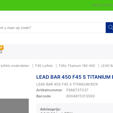
NEEM CONTAC
OP
G
luifels onderdelen
F45 Luifels
F45s Titanium 190-450
LEAD B
LEAD BAR 450 F45 S TITANIUM
LEAD BAR 450 F45 S TITANIUM BOX
Artikelnummer
F98673T037
Barcode
8004815313593
Adviesprijs: