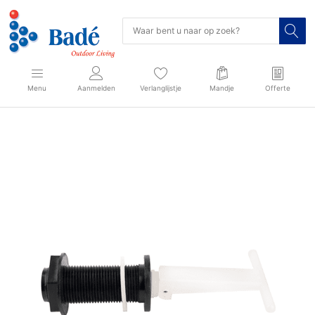
Menu
Aanmelden
Verlanglijstje
Mandje
Offerte