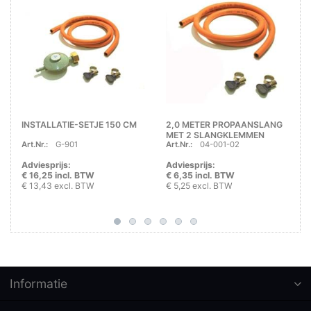
INSTALLATIE-SETJE 150 CM
2,0 METER PROPAANSLANG
MET 2 SLANGKLEMMEN
Art.Nr.:
G-901
Art.Nr.:
04-001-02
Adviesprijs:
Adviesprijs:
€ 16,25 incl. BTW
€ 6,35 incl. BTW
€ 13,43 excl. BTW
€ 5,25 excl. BTW
Informatie