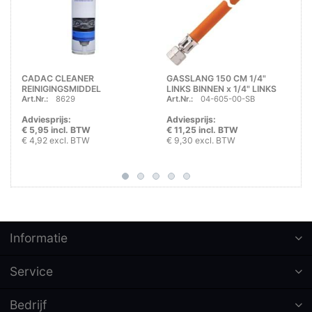
CADAC CLEANER
GASSLANG 150 CM 1/4"
REINIGINGSMIDDEL
LINKS BINNEN x 1/4" LINKS
Art.Nr.:
8629
Art.Nr.:
04-605-00-SB
BINNEN - BLISTERZAKJE
Adviesprijs:
Adviesprijs:
€ 5,95 incl. BTW
€ 11,25 incl. BTW
€ 4,92 excl. BTW
€ 9,30 excl. BTW
Informatie
Service
Bedrijf