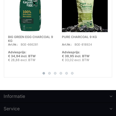
BIG GREEN EGG CHARCOAL 9
PURE CHARCOAL 9 KG
KG
Art.Nr.:
BGE-666281
Art.Nr.:
BGE-818924
Adviesprijs:
Adviesprijs:
€ 34,94 incl. BTW
€ 39,95 incl. BTW
€ 28,88 excl. BTW
€ 33,02 excl. BTW
Informatie
Service