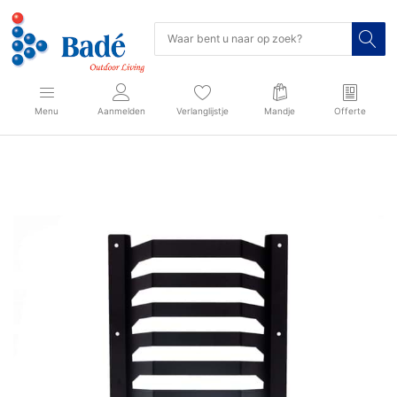
Menu
Aanmelden
Verlanglijstje
Mandje
Offerte