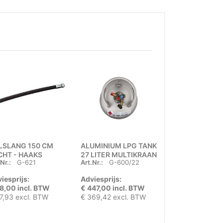
LSLANG 150 CM
ALUMINIUM LPG TANK
BUITERVULLER
CHT - HAAKS
27 LITER MULTIKRAAN
BAJONET HAA
Nr.:
G-621
Art.Nr.:
G-600/22
Art.Nr.:
G-710
KNIE
iesprijs:
Adviesprijs:
Adviesprijs:
8,00 incl. BTW
€ 447,00 incl. BTW
€ 39,49 incl. 
7,93 excl. BTW
€ 369,42 excl. BTW
€ 32,64 excl. 