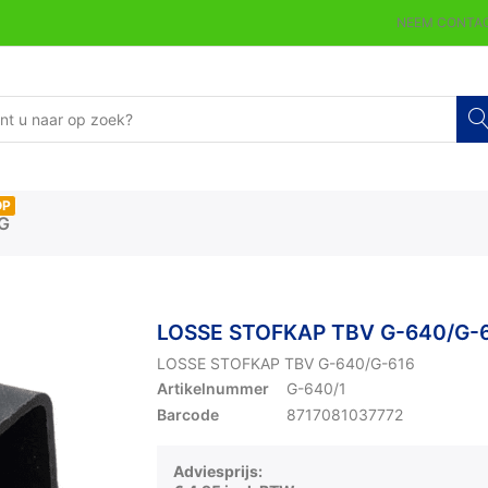
NEEM CONTAC
OP
G
LOSSE STOFKAP TBV G-640/G-
LOSSE STOFKAP TBV G-640/G-616
Artikelnummer
G-640/1
Barcode
8717081037772
Adviesprijs: