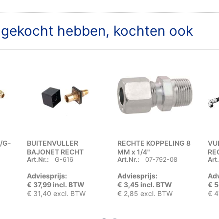
t gekocht hebben, kochten ook
/G-
BUITENVULLER
RECHTE KOPPELING 8
VU
BAJONET RECHT
MM x 1/4"
RE
Art.Nr.:
G-616
Art.Nr.:
07-792-08
Art.
BUITENDRAAD
Adviesprijs:
Adviesprijs:
Adv
€ 37,99 incl. BTW
€ 3,45 incl. BTW
€ 5
€ 31,40 excl. BTW
€ 2,85 excl. BTW
€ 4