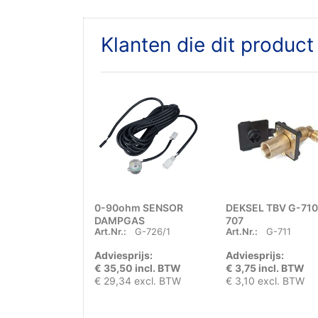
Klanten die dit produc
0-90ohm SENSOR
DEKSEL TBV G-710
DAMPGAS
707
Art.Nr.:
G-726/1
Art.Nr.:
G-711
MULTIVALVE (DRAAD
MET KLEIN GLAS)
Adviesprijs:
Adviesprijs:
€ 35,50 incl. BTW
€ 3,75 incl. BTW
€ 29,34 excl. BTW
€ 3,10 excl. BTW