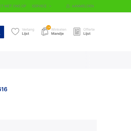
T MET ONS OP
SERVICE
AANMELDEN
24
Verlang
Winkelen
Offerte
Lijst
Mandje
Lijst
616